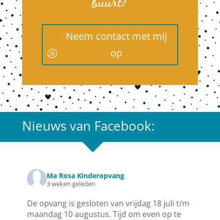
buurt!
Neem contact met mij
op
Nieuws van Facebook:
Ma Rosa Kinderopvang
3 weken geleden
De opvang is gesloten van vrijdag 18 juli t/m
maandag 10 augustus. Tijd om even op te