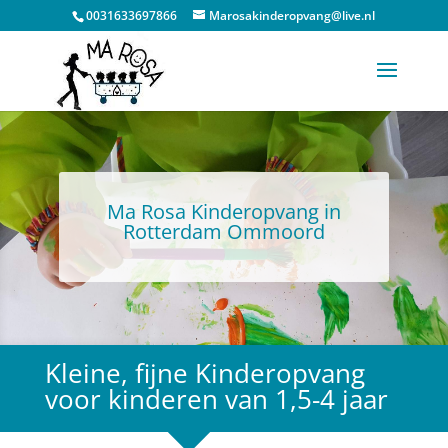
0031633697866
Marosakinderopvang@live.nl
Ma Rosa Kinderopvang in
Rotterdam Ommoord
Kleine, fijne Kinderopvang
voor kinderen van 1,5-4 jaar