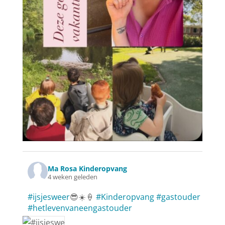
Ma Rosa Kinderopvang
4 weken geleden
#ijsjesweer
😎☀️🍦
#Kinderopvang
#gastouder
#hetlevenvaneengastouder