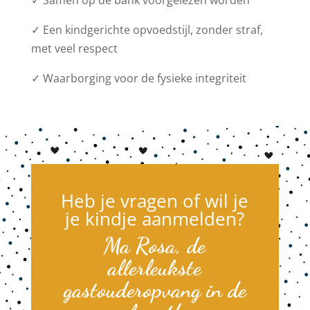
✓ Samen op de bank voorgelezen worden
✓ Een kindgerichte opvoedstijl, zonder straf,
met veel respect
✓ Waarborging voor de fysieke integriteit
Heb je vragen of wil je
je kindje aanmelden?
Ma Rosa, de
allerleukste
gastouderopvang in de