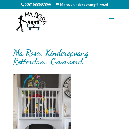
0031633697866
Marosakinderopvang@live.nl
Ma Rosa, Kinderopvang
Rotterdam, Ommoord