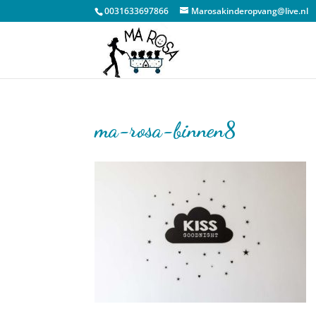
0031633697866
Marosakinderopvang@live.nl
ma-rosa-binnen8