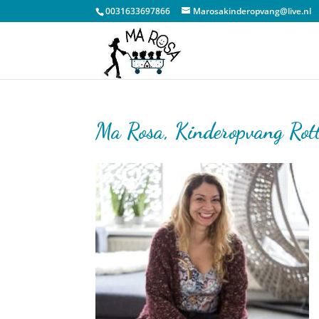
0031633697866
Marosakinderopvang@live.nl
Ma Rosa, Kinderopvang Ro