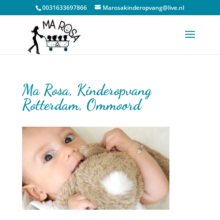
0031633697866
Marosakinderopvang@live.nl
Ma Rosa, Kinderopvang
Rotterdam, Ommoord